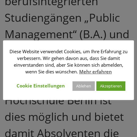
berufsintegrierten
Studiengängen „Public
Management“ (B.A.) und
„Leadership and Public
Diese Website verwendet Cookies, um Ihre Erfahrung zu
verbessern. Wir gehen davon aus, dass Sie damit
Governance“ (M.A) an
einverstanden sind, aber Sie können sich abmelden,
wenn Sie dies wünschen.
Mehr erfahren
der Steinbeis-
Cookie Einstellungen
Ablehen
Akzeptieren
Hochschule Berlin ist
dies möglich und bietet
damit Absolventen die