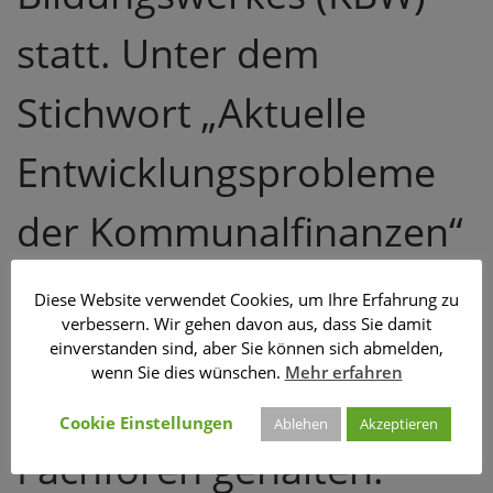
statt. Unter dem
Stichwort „Aktuelle
Entwicklungsprobleme
der Kommunalfinanzen“
wurden Fachvorträge
Diese Website verwendet Cookies, um Ihre Erfahrung zu
verbessern. Wir gehen davon aus, dass Sie damit
und Diskussionen in
einverstanden sind, aber Sie können sich abmelden,
wenn Sie dies wünschen.
Mehr erfahren
zwei parallelen
Cookie Einstellungen
Ablehen
Akzeptieren
Fachforen gehalten.