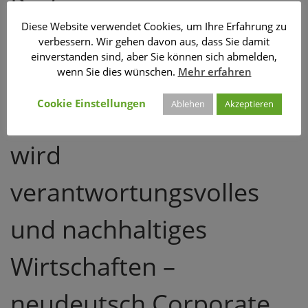
Performance
Diese Website verwendet Cookies, um Ihre Erfahrung zu
Management Tool des
verbessern. Wir gehen davon aus, dass Sie damit
einverstanden sind, aber Sie können sich abmelden,
DBZ mess- und
wenn Sie dies wünschen.
Mehr erfahren
Cookie Einstellungen
Ablehen
Akzeptieren
steuerbar gemacht. So
wird
verantwortungsvolles
und nachhaltiges
Wirtschaften –
neudeutsch Corporate