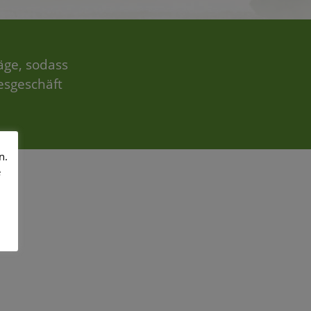
äge, sodass
esgeschäft
n.
e