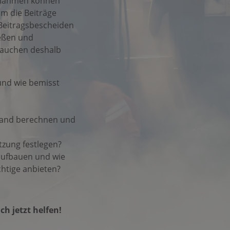
aßnahmen können
Um die Beiträge
Beitragsbescheiden
eßen und
tauchen deshalb
nd wie bemisst
wand berechnen und
tzung festlegen?
aufbauen und wie
chtige anbieten?
ch jetzt helfen!