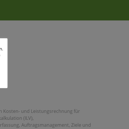
n.
e
en Kosten- und Leistungsrechnung für
kulation (ILV),
erfassung, Auftragsmanagement, Ziele und