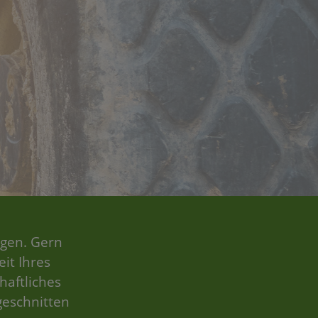
ngen. Gern
eit Ihres
aftliches
geschnitten