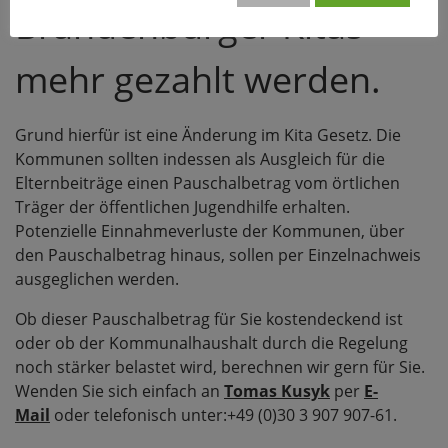
Brandenburger Kitas
mehr gezahlt werden.
Grund hierfür ist eine Änderung im Kita Gesetz. Die
Kommunen sollten indessen als Ausgleich für die
Elternbeiträge einen Pauschalbetrag vom örtlichen
Träger der öffentlichen Jugendhilfe erhalten.
Potenzielle Einnahmeverluste der Kommunen, über
den Pauschalbetrag hinaus, sollen per Einzelnachweis
ausgeglichen werden.
Ob dieser Pauschalbetrag für Sie kostendeckend ist
oder ob der Kommunalhaushalt durch die Regelung
noch stärker belastet wird, berechnen wir gern für Sie.
Wenden Sie sich einfach an
Tomas Kusyk
per
E-
Mail
oder telefonisch unter:+49 (0)30 3 907 907-61.