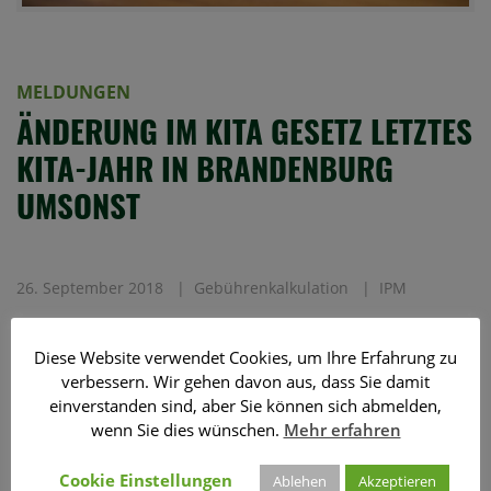
MELDUNGEN
ÄNDERUNG IM KITA GESETZ LETZTES
KITA-JAHR IN BRANDENBURG
UMSONST
26. September 2018
Gebührenkalkulation
IPM
Seit dem 01.08.2018
Diese Website verwendet Cookies, um Ihre Erfahrung zu
verbessern. Wir gehen davon aus, dass Sie damit
muss für das letzte Kita
einverstanden sind, aber Sie können sich abmelden,
wenn Sie dies wünschen.
Mehr erfahren
Jahr kein Elternbeitrag in
Cookie Einstellungen
Ablehen
Akzeptieren