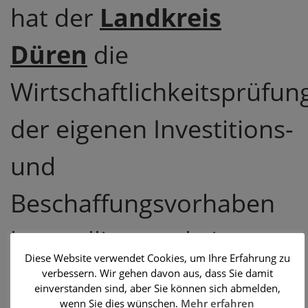
hat der
Landkreis
Düren
die
Wirtschaftlichkeitsprüfun
der eigenen Investitions-
und
Beschaffungsvorhaben
kontrolliert und ein
Diese Website verwendet Cookies, um Ihre Erfahrung zu
Optimierungspotential
verbessern. Wir gehen davon aus, dass Sie damit
einverstanden sind, aber Sie können sich abmelden,
wenn Sie dies wünschen.
Mehr erfahren