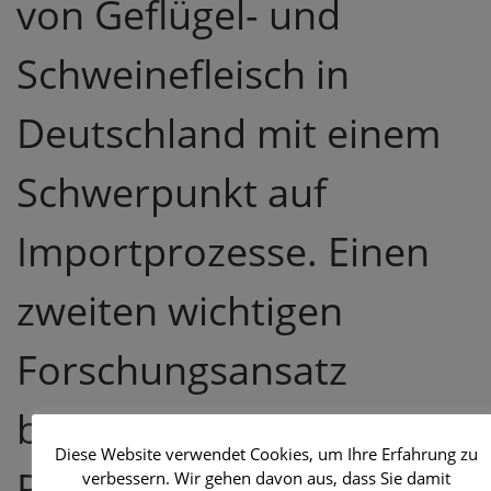
von Geflügel- und
Schweinefleisch in
Deutschland mit einem
Schwerpunkt auf
Importprozesse. Einen
zweiten wichtigen
Forschungsansatz
bildeten
Diese Website verwendet Cookies, um Ihre Erfahrung zu
Rückverfolgbarkeitssyste
verbessern. Wir gehen davon aus, dass Sie damit