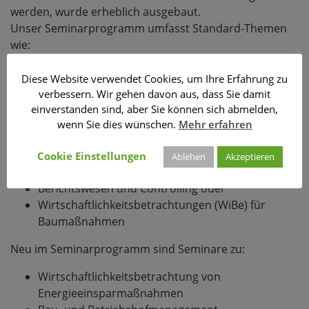
werden, wurde erheblich ausgebaut.
Unser Seminarprogramm umfasst Standard-Themen
wie:
Spezialfragen zum Neuen Kommunalen
Diese Website verwendet Cookies, um Ihre Erfahrung zu
Haushaltsrecht
verbessern. Wir gehen davon aus, dass Sie damit
Kosten- und Leistungsrechnung
einverstanden sind, aber Sie können sich abmelden,
Gebührenkalkulation für Kostenersatz von
wenn Sie dies wünschen.
Mehr erfahren
Feuerwehreinsätzen, Kindertagesstätten, Kur-
und Fremdenverkehrsabgaben und
Cookie Einstellungen
Ablehen
Akzeptieren
Nutzungsgebühren für Friedhöfe
Berichtswesen und Controlling oder
Wirtschaftlichkeitsbetrachtungen (WiBe) für
Baumaßnahmen
Neu im Seminarprogramm sind Seminare zu:
Wirtschaftlichkeitsbetrachtung von
Energieeinsparmaßnahmen