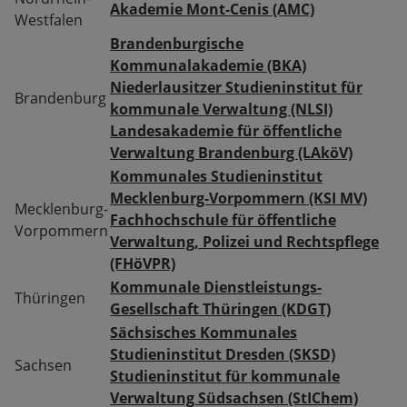
Akademie Mont-Cenis (AMC)
Westfalen
Brandenburgische
Kommunalakademie (BKA)
Niederlausitzer Studieninstitut für
Brandenburg
kommunale Verwaltung (NLSI)
Landesakademie für öffentliche
Verwaltung Brandenburg (LAköV)
Kommunales Studieninstitut
Mecklenburg-Vorpommern (KSI MV)
Mecklenburg-
Fachhochschule für öffentliche
Vorpommern
Verwaltung, Polizei und Rechtspflege
(FHöVPR)
Kommunale Dienstleistungs-
Thüringen
Gesellschaft Thüringen (KDGT)
Sächsisches Kommunales
Studieninstitut Dresden (SKSD)
Sachsen
Studieninstitut für kommunale
Verwaltung Südsachsen (StIChem)