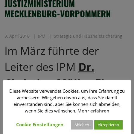
JUSTIZMINISTERIUM
MECKLENBURG-VORPOMMERN
3. April 2018
IPM
Strategie und Haushaltssicherung
Im März führte der
Leiter des IPM
Dr.
Christian Müller-Elmau
Diese Website verwendet Cookies, um Ihre Erfahrung zu
ein intensives Gespräch
verbessern. Wir gehen davon aus, dass Sie damit
einverstanden sind, aber Sie können sich abmelden,
wenn Sie dies wünschen.
Mehr erfahren
mit dem
Cookie Einstellungen
Ablehen
Akzeptieren
Justizministerium