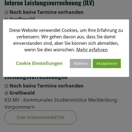
Interne Leistungsverrechnung (ILV)
Noch keine Termine vorhanden
Greifswald
KSI MV - Kommunales Studieninstitut Mecklenburg-
Diese Website verwendet Cookies, um Ihre Erfahrung zu
Vorpommern
verbessern. Wir gehen davon aus, dass Sie damit
einverstanden sind, aber Sie können sich abmelden,
ZUM SEMINARANBIETER
wenn Sie dies wünschen.
Mehr erfahren
Die Prüfung kommunaler Gebührensatzungen
Cookie Einstellungen
Ablehen
Akzeptieren
und der kommunalen Internen
Leistungsverrechnungen
Noch keine Termine vorhanden
Greifswald
KSI MV - Kommunales Studieninstitut Mecklenburg-
Vorpommern
ZUM SEMINARANBIETER