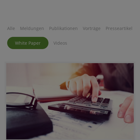
Alle
Meldungen
Publikationen
Vorträge
Presseartikel
White Paper
Videos