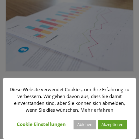
WHITE PAPER
Erweiterter Beteiligungsbericht – Alternative
Diese Website verwendet Cookies, um Ihre Erfahrung zu
zum kommunalen Gesamtabschluss in
verbessern. Wir gehen davon aus, dass Sie damit
Brandenburg?
einverstanden sind, aber Sie können sich abmelden,
wenn Sie dies wünschen.
Mehr erfahren
Ist der erweiterte Beteiligungsbericht eine Alternative
zum kommunalen Gesamtabschluss? In unserem
Cookie Einstellungen
Ablehen
Akzeptieren
Whitepaper erfahren Sie mehr.