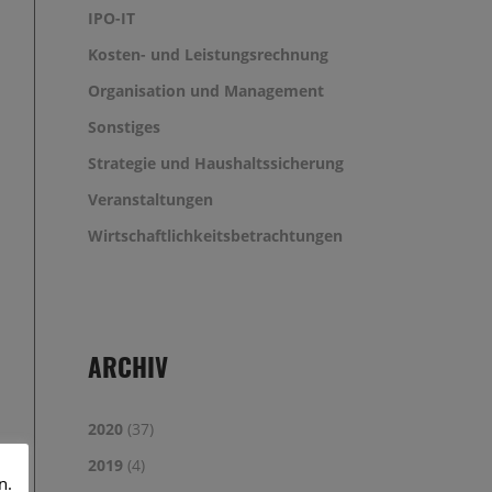
IPO-IT
Kosten- und Leistungsrechnung
Organisation und Management
Sonstiges
Strategie und Haushaltssicherung
Veranstaltungen
Wirtschaftlichkeitsbetrachtungen
ARCHIV
2020
(37)
2019
(4)
n.