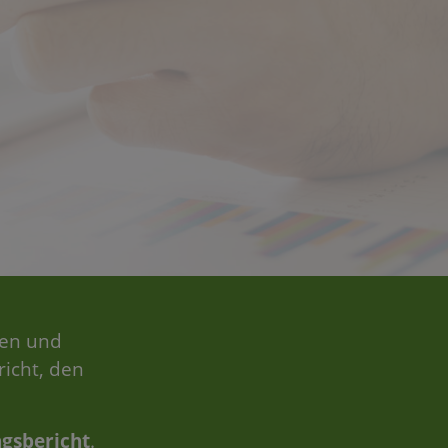
gen und
richt, den
gsbericht
.