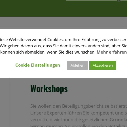
iese Website verwendet Cookies, um Ihre Erfahrung zu verbesser
Wir gehen davon aus, dass Sie damit einverstanden sind, aber Si
können sich abmelden, wenn Sie dies wünschen.
Mehr erfahren
Cookie Einstellungen
Ablehen
Akzeptieren
Workshops
Sie wollen den Beteiligungsbericht selbst ers
Unsere Experten führen Sie kompetent und sc
vermitteln wir Ihnen die gesetzlichen Grundla
wissen müssen. So erstellen Sie den Beteilig