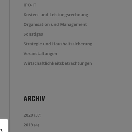
IPO-IT
Kosten- und Leistungsrechnung
Organisation und Management
Sonstiges
Strategie und Haushaltssicherung
Veranstaltungen
Wirtschaftlichkeitsbetrachtungen
ARCHIV
2020
(37)
2019
(4)
n.