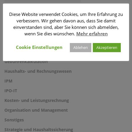
Diese Website verwendet Cookies, um Ihre Erfahrung zu
verbessern. Wir gehen davon aus, dass Sie damit
KATEGORIEN
einverstanden sind, aber Sie können sich abmelden,
wenn Sie dies wünschen.
Mehr erfahren
§ 2b UStG
Cookie Einstellungen
Ablehen
Akzeptieren
DBZ
Gebührenkalkulation
Haushalts- und Rechnungswesen
IPM
IPO-IT
Kosten- und Leistungsrechnung
Organisation und Management
Sonstiges
Strategie und Haushaltssicherung