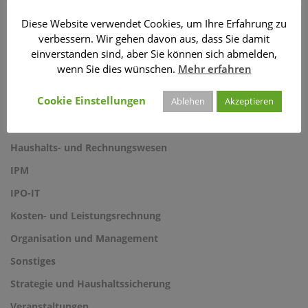
Diese Website verwendet Cookies, um Ihre Erfahrung zu
KATEGORIEN
verbessern. Wir gehen davon aus, dass Sie damit
einverstanden sind, aber Sie können sich abmelden,
wenn Sie dies wünschen.
Mehr erfahren
§ 2b UStG
Cookie Einstellungen
Ablehen
Akzeptieren
DBZ
Gebührenkalkulation
Haushalts- und Rechnungswesen
IPM
IPO-IT
Kosten- und Leistungsrechnung
Organisation und Management
Sonstiges
Strategie und Haushaltssicherung
Veranstaltungen