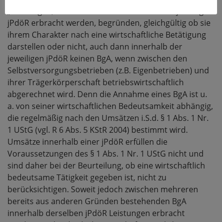
„Leistungen, die ausschließlich innerhalb der jeweiligen
jPdöR erbracht werden, begründen, gleichgültig ob sie
ihrem Charakter nach eine wirtschaftliche Betätigung
darstellen oder nicht, auch dann innerhalb der
jeweiligen jPdöR keinen BgA, wenn zwischen den
Selbstversorgungsbetrieben (z.B. Eigenbetrieben) und
ihrer Trägerkörperschaft betriebswirtschaftlich
abgerechnet wird. Denn die Annahme eines BgA ist u.
a. von seiner wirtschaftlichen Bedeutsamkeit abhängig,
die regelmäßig nach den Umsätzen i.S.d. § 1 Abs. 1 Nr.
1 UStG (vgl. R 6 Abs. 5 KStR 2004) bestimmt wird.
Umsätze innerhalb einer jPdöR erfüllen die
Voraussetzungen des § 1 Abs. 1 Nr. 1 UStG nicht und
sind daher bei der Beurteilung, ob eine wirtschaftlich
bedeutsame Tätigkeit gegeben ist, nicht zu
berücksichtigen. Soweit jedoch zwischen mehreren
bereits aus anderen Gründen bestehenden BgA
innerhalb derselben jPdöR Leistungen erbracht